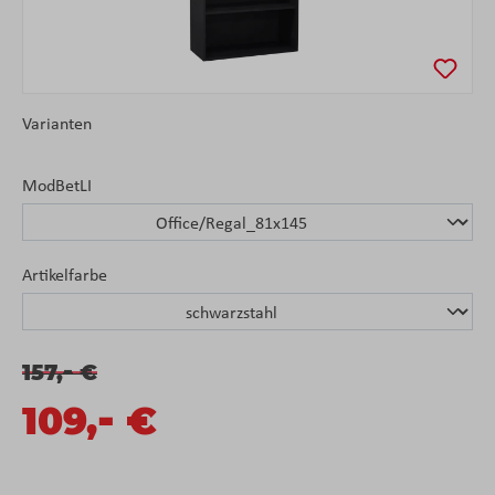
Varianten
ModBetLI
Artikelfarbe
-
157,
€
-
109,
€