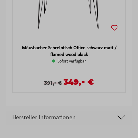
Mäusbacher Schreibtisch Office schwarz matt /
flamed wood black
Sofort verfügbar
-
Verkaufspreis:
349,
€
Verkaufspreis:
Regulärer Preis:
-
391,
€
Hersteller Informationen