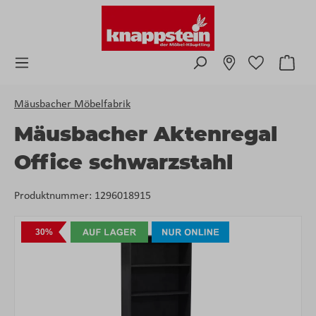
Zum Hauptinhalt springen
Ware
Mäusbacher Möbelfabrik
Mäusbacher Aktenregal
Office schwarzstahl
Produktnummer:
1296018915
Bildergalerie überspringen
30%