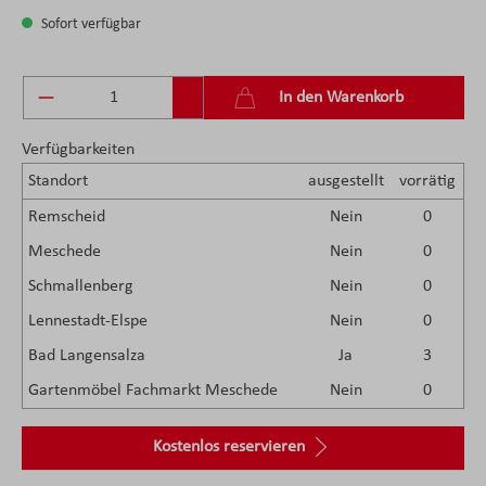
Sofort verfügbar
Produkt Anzahl: Gib den gewünschten Wert ein 
In den Warenkorb
Verfügbarkeiten
Standort
ausgestellt
vorrätig
Remscheid
Nein
0
Meschede
Nein
0
Schmallenberg
Nein
0
Lennestadt-Elspe
Nein
0
Bad Langensalza
Ja
3
Gartenmöbel Fachmarkt Meschede
Nein
0
Kostenlos reservieren