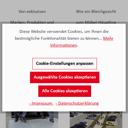
Von exklusiven
Wie ein Bleichgesicht
Marken, Produkten und
zum Möbel-Häuptling
Diese Website verwendet Cookies, um Ihnen die
Knappstein.
wurde.
bestmögliche Funktionalität bieten zu können...
Mehr
Informationen
.
Mehr erfahren
Mehr erfahren
Cookie-Einstellungen anpassen
Ausgewählte Cookies akzeptieren
Alle Cookies akzeptieren
- Impressum
- Datenschutzerklärung