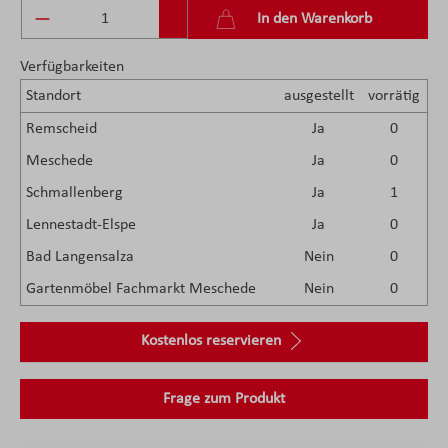
Produkt Anzahl: Gib den gewünschten Wert ein 
In den Warenkorb
Verfügbarkeiten
Standort
ausgestellt
vorrätig
Remscheid
Ja
0
Meschede
Ja
0
Schmallenberg
Ja
1
Lennestadt-Elspe
Ja
0
Bad Langensalza
Nein
0
Gartenmöbel Fachmarkt Meschede
Nein
0
Kostenlos reservieren
Frage zum Produkt