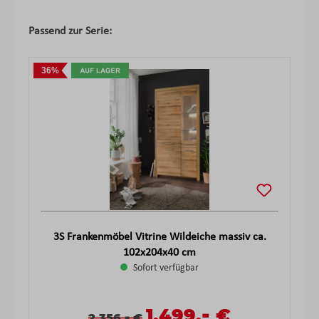
Produktgalerie überspringen
Passend zur Serie:
36%
3S Frankenmöbel Vitrine Wildeiche massiv ca.
102x204x40 cm
Sofort verfügbar
-
Verkaufspreis:
1.499,
€
Verkaufspreis:
Regulärer Preis:
-
2.356,
€