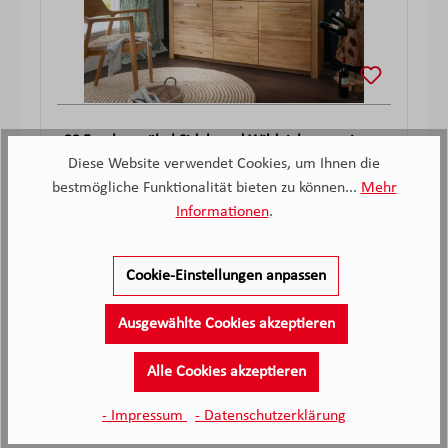
3S Frankenmöbel Sideboard Wildeiche massiv ca.
171x92x45 cm
Diese Website verwendet Cookies, um Ihnen die
Sofort verfügbar
bestmögliche Funktionalität bieten zu können...
Mehr
Informationen
.
-
Verkaufspreis:
1.499,
€
Verkaufspreis:
Regulärer Preis:
-
2.270,
€
Cookie-Einstellungen anpassen
Ausgewählte Cookies akzeptieren
Hersteller Informationen
Alle Cookies akzeptieren
- Impressum
- Datenschutzerklärung