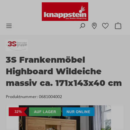
Zum Hauptinhalt springen
Ware
3S Frankenmöbel
Highboard Wildeiche
massiv ca. 171x143x40 cm
Produktnummer:
0681004002
Bildergalerie überspringen
32%