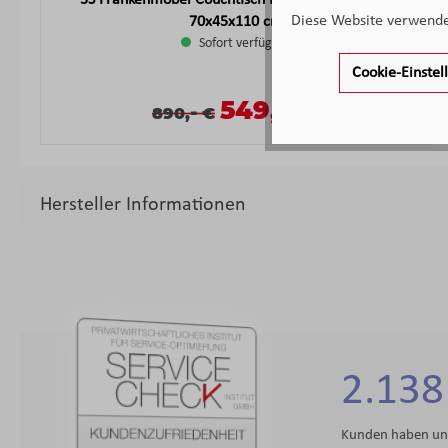
3S Frankenmöbel Couchtisch Mango lackiert ca.
Diese Website verwendet
70x45x110 cm
Sofort verfügbar
Cookie-Einste
-
Verkaufspreis:
549,
€
Verkaufspreis:
Regulärer Preis:
-
890,
€
Hersteller Informationen
2.138
Kunden haben uns