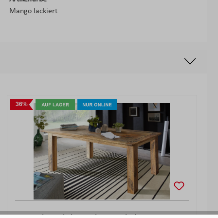
Mango lackiert
36%