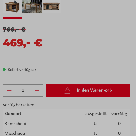
-
766,
€
-
469,
€
Sofort verfügbar
Produkt Anzahl: Gib den gewünschten Wert e
In den Warenkorb
Verfügbarkeiten
Standort
ausgestellt
vorrätig
Remscheid
Ja
0
Meschede
Ja
0